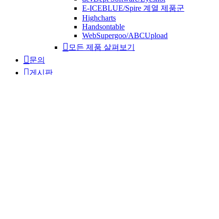
E-ICEBLUE/Spire 계열 제품군
Highcharts
Handsontable
WebSupergoo/ABCUpload
모든 제품 살펴보기
문의
게시판
Q&A
새소식
COMPANY
구홈페이지
PRODUCT 1
제품군 개요
제품군 요약
제품군 설명
Document 제품군
Imaging 제품군
Medical 제품군
Multimedia 제품군
Eprint 제품군