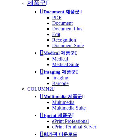
제품군
Document 제품군
PDF
Document
Document Plus
Edit
Recognition
Document Suite
Medical 제품군
Medical
Medical Suite
Imaging 제품군
Imaging
Barcode
COLUMN2
Multimedia 제품군
Multimedia
Multimedia Suite
Eprint 제품군
ePrint Professional
ePrint Terminal Server
평가판 다운로드