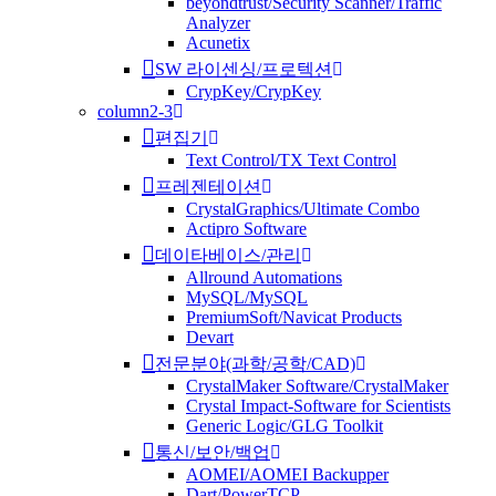
beyondtrust/Security Scanner/Traffic
Analyzer
Acunetix
SW 라이센싱/프로텍션
CrypKey/CrypKey
column2-3
편집기
Text Control/TX Text Control
프레젠테이션
CrystalGraphics/Ultimate Combo
Actipro Software
데이타베이스/관리
Allround Automations
MySQL/MySQL
PremiumSoft/Navicat Products
Devart
전문분야(과학/공학/CAD)
CrystalMaker Software/CrystalMaker
Crystal Impact-Software for Scientists
Generic Logic/GLG Toolkit
통신/보안/백업
AOMEI/AOMEI Backupper
Dart/PowerTCP