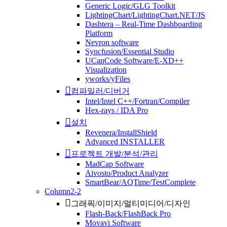
Generic Logic/GLG Toolkit
LightingChart/LightingChart.NET/JS
Dashtera – Real-Time Dashboarding
Platform
Nevron software
Syncfusion/Essential Studio
UCanCode Software/E-XD++
Visualization
yworks/yFiles
컴파일러/디버거
Intel/Intel C++/Fortran/Compiler
Hex-rays / IDA Pro
설치
Revenera/InstallShield
Advanced INSTALLER
프로젝트 개발/분석/관리
MadCap Software
Aivosto/Product Analyzer
SmartBear/AQTime/TestComplete
Column2-2
그래픽/이미지/멀티미디어/디자인
Flash-Back/FlashBack Pro
Movavi Software