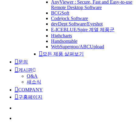
AnyViewer : Secure, Fast and Easy-to-use
Remote Desktop Software
BCGSoft
Codejock Software
devDept Software/Eyeshot
E-ICEBLUE/Spire 계열 제품군
Highcharts
Handsontable
WebSupergoo/ABCUpload
모든 제품 살펴보기
문의
게시판
Q&A
새소식
COMPANY
구홈페이지
search
Menu