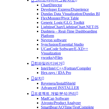
그리드/다이어그램/차트
ChartDirector
Developer Express/Dxperience
Dundas Data Visualization/Dundas BI
FlexMonster/Pivot Table
Generic Logic/GLG Toolkit
LightingChart/LightingChart.NET/JS
Dashtera – Real-Time Dashboarding
Platform
Nevron software
Syncfusion/Essential Studio
UCanCode Software/E-XD++
Visualization
yworks/yFiles
컴파일러/디버거
Intel/Intel C++/Fortran/Compiler
Hex-rays / IDA Pro
설치
Revenera/InstallShield
Advanced INSTALLER
프로젝트 개발/분석/관리
MadCap Software
Aivosto/Product Analyzer
SmartBear/AQTime/TestComplete