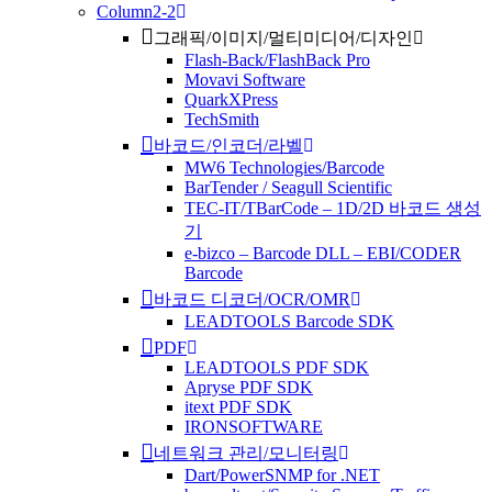
Column2-2
그래픽/이미지/멀티미디어/디자인
Flash-Back/FlashBack Pro
Movavi Software
QuarkXPress
TechSmith
바코드/인코더/라벨
MW6 Technologies/Barcode
BarTender / Seagull Scientific
TEC-IT/TBarCode – 1D/2D 바코드 생성
기
e-bizco – Barcode DLL – EBI/CODER
Barcode
바코드 디코더/OCR/OMR
LEADTOOLS Barcode SDK
PDF
LEADTOOLS PDF SDK
Apryse PDF SDK
itext PDF SDK
IRONSOFTWARE
네트워크 관리/모니터링
Dart/PowerSNMP for .NET