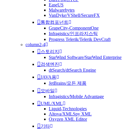
EaseUS
Malwarebytes
VanDyke/VShell/SecureFX
통합컴포넌트
GrapeCity-ComponentOne
Infragistics/인프라지스틱
Progress Telerik/Telerik DevCraft
column2-4
스토리지
StarWind Software/StarWind Enterprise
검색엔진
dtSearch/dtSearch Engine
JAVA용
JetBrains/모든 제품
모바일
Infragistics/Mobile Advantage
UML/XML
Liquid-Technologies
Altova/XMLSpy XML
Oxyzen XML Editor
기타