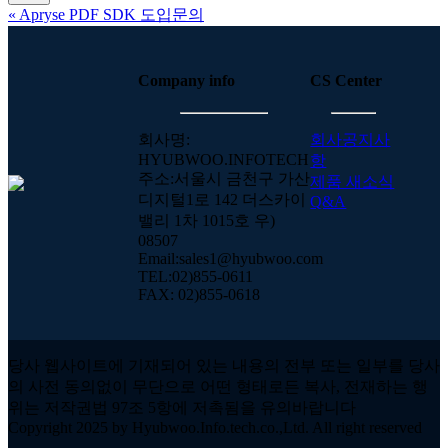
«
Apryse PDF SDK 도입문의
Company info
CS Center
회사명:
회사공지사
HYUBWOO.INFOTECH
항
주소:서울시 금천구 가산
제품 새소식
디지털1로 142 더스카이
Q&A
밸리 1차 1015호 우)
08507
Email:sales1@hyubwoo.com
TEL:02)855-0611
FAX: 02)855-0618
당사 웹사이트에 기재되어 있는 내용의 전부 또는 일부를 당사
의 사전 동의없이 무단으로 어떤 형태로든 복사, 전재하는 행
위는 저작권법 97조 5항에 저촉됨을 유의바랍니다
Copyright 2025 by Hyubwoo.Info.tech.co.,Ltd. All right reserved