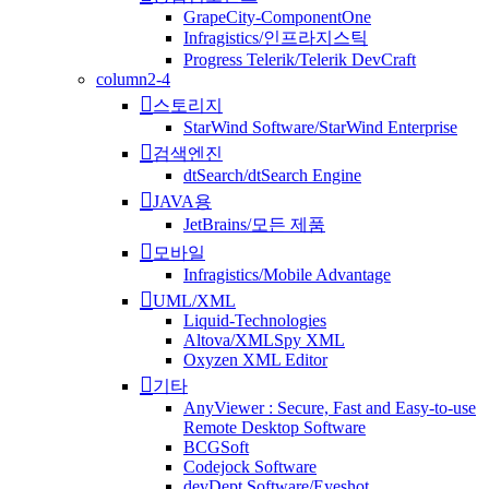
GrapeCity-ComponentOne
Infragistics/인프라지스틱
Progress Telerik/Telerik DevCraft
column2-4
스토리지
StarWind Software/StarWind Enterprise
검색엔진
dtSearch/dtSearch Engine
JAVA용
JetBrains/모든 제품
모바일
Infragistics/Mobile Advantage
UML/XML
Liquid-Technologies
Altova/XMLSpy XML
Oxyzen XML Editor
기타
AnyViewer : Secure, Fast and Easy-to-use
Remote Desktop Software
BCGSoft
Codejock Software
devDept Software/Eyeshot