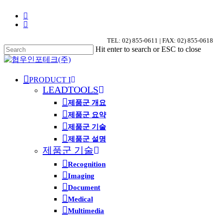
Skip
phone
to
email
main
content
TEL: 02) 855-0611 | FAX: 02) 855-0618
Hit enter to search or ESC to close
Close
Search
search
Menu
PRODUCT I
LEADTOOLS
제품군 개요
제품군 요약
제품군 기술
제품군 설명
제품군 기술
Recognition
Imaging
Document
Medical
Multimedia