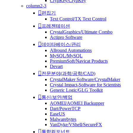
CrypKey/CrypKey
column2-3
편집기
Text Control/TX Text Control
프레젠테이션
CrystalGraphics/Ultimate Combo
Actipro Software
데이타베이스/관리
Allround Automations
MySQL/MySQL
PremiumSoft/Navicat Products
Devart
전문분야(과학/공학/CAD)
CrystalMaker Software/CrystalMaker
Crystal Impact-Software for Scientists
Generic Logic/GLG Toolkit
통신/보안/백업
AOMEI/AOMEI Backupper
Dart/PowerTCP
EaseUS
Malwarebytes
VanDyke/VShell/SecureFX
통합컴포넌트