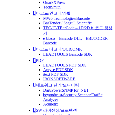
QuarkXPress
TechSmith
바코드/인코더/라벨
MW6 Technologies/Barcode
BarTender / Seagull Scientific
TEC-IT/TBarCode – 1D/2D 바코드 생성
기
e-bizco – Barcode DLL – EBI/CODER
Barcode
바코드 디코더/OCR/OMR
LEADTOOLS Barcode SDK
PDF
LEADTOOLS PDF SDK
Apryse PDF SDK
itext PDF SDK
IRONSOFTWARE
네트워크 관리/모니터링
Dart/PowerSNMP for .NET
beyondtrust/Security Scanner/Traffic
Analyzer
Acunetix
SW 라이센싱/프로텍션