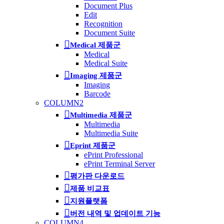
Document Plus
Edit
Recognition
Document Suite
Medical 제품군
Medical
Medical Suite
Imaging 제품군
Imaging
Barcode
COLUMN2
Multimedia 제품군
Multimedia
Multimedia Suite
Eprint 제품군
ePrint Professional
ePrint Terminal Server
평가판 다운로드
제품 비교표
지원플랫폼
버전 내역 및 업데이트 기능
COLUMN4