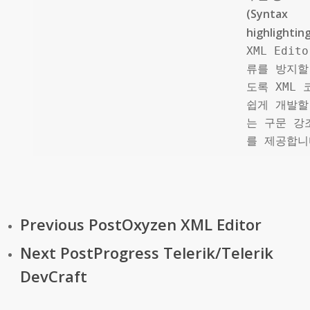
(Syntax
highlightin
XML Edit
류를 방지할
도록 XML 
쉽게 개발할
는 구문 강
를 제공합니
Previous Post
Oxyzen XML Editor
Next Post
Progress Telerik/Telerik
DevCraft