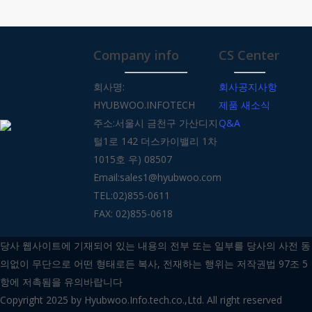
Company info
CS Center
회사명:
회사공지사항
HYUBWOO.INFOTECH
제품 새소식
주소:서울시 금천구 가산디지
Q&A
털1로 142 더스카이밸리 1차
1015호 우) 08507
Email:sales1@hyubwoo.com
TEL:02)855-0611
FAX: 02)855-0618
당사 웹사이트에 기재되어 있는 내용의 전부 또는 일부를 당사의 사전 동
의없이 무단으로 어떤 형태로든 복사, 전재하는 행위는 저작권법 97조 5
항에 저촉됨을 유의바랍니다
Copyright 2025 by Hyubwoo.Info.tech.co.,Ltd. All right reserved