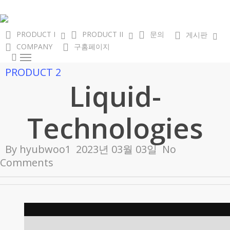
Skip
to
main
PRODUCT I
PRODUCT II
문의
게시판
content
COMPANY
구홈페이지
search
Menu
PRODUCT 2
Liquid-
Technologies
By
hyubwoo1
2023년 03월 03일
No
Comments