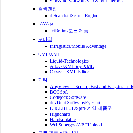
StarWind Software/StarWind Enterprise
검색엔진
dtSearch/dtSearch Engine
JAVA용
JetBrains/모든 제품
모바일
Infragistics/Mobile Advantage
UML/XML
Liquid-Technologies
Altova/XMLSpy XML
Oxyzen XML Editor
기타
AnyViewer : Secure, Fast and Easy-to-use
BCGSoft
Codejock Software
devDept Software/Eyeshot
E-ICEBLUE/Spire 계열 제품군
Highcharts
Handsontable
WebSupergoo/ABCUpload
모든 제품 살펴보기