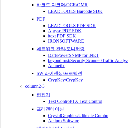
바코드 디코더/OCR/OMR
LEADTOOLS Barcode SDK
PDF
LEADTOOLS PDF SDK
Apryse PDF SDK
itext PDF SDK
IRONSOFTWARE
네트워크 관리/모니터링
Dart/PowerSNMP for .NET
beyondtrust/Security Scanner/Traffic Analyz
Acunetix
SW 라이센싱/프로텍션
CrypKey/CrypKey
column2-3
편집기
Text Control/TX Text Control
프레젠테이션
CrystalGraphics/Ultimate Combo
Actipro Software