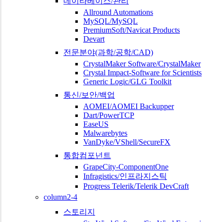
데이타베이스/관리
Allround Automations
MySQL/MySQL
PremiumSoft/Navicat Products
Devart
전문분야(과학/공학/CAD)
CrystalMaker Software/CrystalMaker
Crystal Impact-Software for Scientists
Generic Logic/GLG Toolkit
통신/보안/백업
AOMEI/AOMEI Backupper
Dart/PowerTCP
EaseUS
Malwarebytes
VanDyke/VShell/SecureFX
통합컴포넌트
GrapeCity-ComponentOne
Infragistics/인프라지스틱
Progress Telerik/Telerik DevCraft
column2-4
스토리지