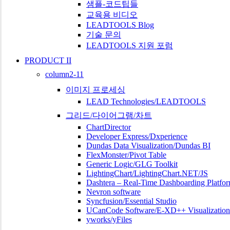
샘플-코드팁들
교육용 비디오
LEADTOOLS Blog
기술 문의
LEADTOOLS 지원 포럼
PRODUCT II
column2-11
이미지 프로세싱
LEAD Technologies/LEADTOOLS
그리드/다이어그램/차트
ChartDirector
Developer Express/Dxperience
Dundas Data Visualization/Dundas BI
FlexMonster/Pivot Table
Generic Logic/GLG Toolkit
LightingChart/LightingChart.NET/JS
Dashtera – Real-Time Dashboarding Platfo
Nevron software
Syncfusion/Essential Studio
UCanCode Software/E-XD++ Visualization
yworks/yFiles