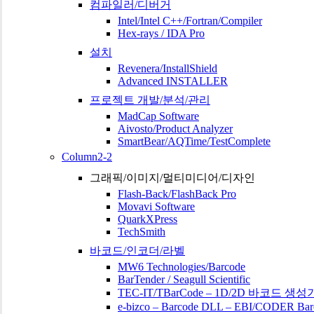
컴파일러/디버거
Intel/Intel C++/Fortran/Compiler
Hex-rays / IDA Pro
설치
Revenera/InstallShield
Advanced INSTALLER
프로젝트 개발/분석/관리
MadCap Software
Aivosto/Product Analyzer
SmartBear/AQTime/TestComplete
Column2-2
그래픽/이미지/멀티미디어/디자인
Flash-Back/FlashBack Pro
Movavi Software
QuarkXPress
TechSmith
바코드/인코더/라벨
MW6 Technologies/Barcode
BarTender / Seagull Scientific
TEC-IT/TBarCode – 1D/2D 바코드 생성
e-bizco – Barcode DLL – EBI/CODER Bar