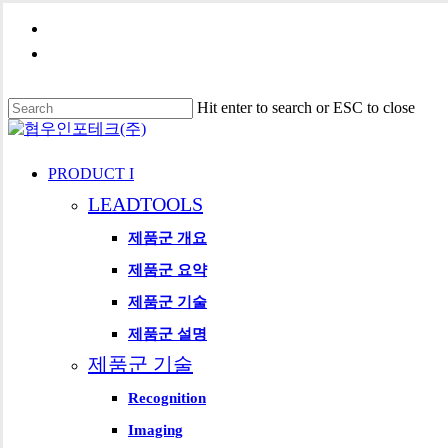
Skip
phone
to
email
main
content
Hit enter to search or ESC to close
Close
Search
search
Menu
PRODUCT I
LEADTOOLS
제품군 개요
제품군 요약
제품군 기술
제품군 설명
제품군 기술
Recognition
Imaging