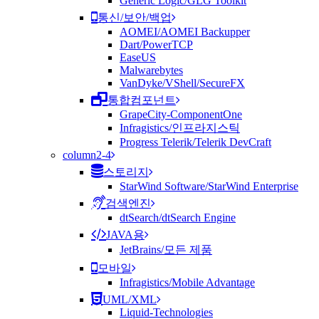
Generic Logic/GLG Toolkit
통신/보안/백업
AOMEI/AOMEI Backupper
Dart/PowerTCP
EaseUS
Malwarebytes
VanDyke/VShell/SecureFX
통합컴포넌트
GrapeCity-ComponentOne
Infragistics/인프라지스틱
Progress Telerik/Telerik DevCraft
column2-4
스토리지
StarWind Software/StarWind Enterprise
검색엔진
dtSearch/dtSearch Engine
JAVA용
JetBrains/모든 제품
모바일
Infragistics/Mobile Advantage
UML/XML
Liquid-Technologies