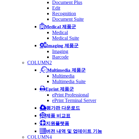
Document Plus
Edit
Recognition
Document Suite
Medical 제품군
Medical
Medical Suite
Imaging 제품군
Imaging
Barcode
COLUMN2
Multimedia 제품군
Multimedia
Multimedia Suite
Eprint 제품군
ePrint Professional
ePrint Terminal Server
평가판 다운로드
제품 비교표
지원플랫폼
버전 내역 및 업데이트 기능
COLUMN4