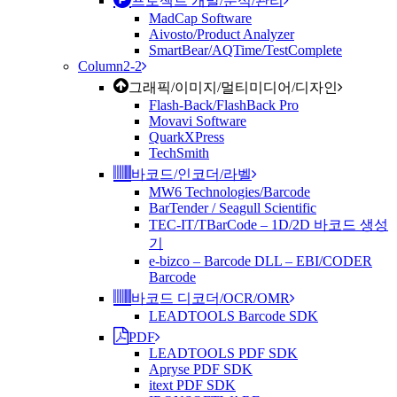
프로젝트 개발/분석/관리
MadCap Software
Aivosto/Product Analyzer
SmartBear/AQTime/TestComplete
Column2-2
그래픽/이미지/멀티미디어/디자인
Flash-Back/FlashBack Pro
Movavi Software
QuarkXPress
TechSmith
바코드/인코더/라벨
MW6 Technologies/Barcode
BarTender / Seagull Scientific
TEC-IT/TBarCode – 1D/2D 바코드 생성
기
e-bizco – Barcode DLL – EBI/CODER
Barcode
바코드 디코더/OCR/OMR
LEADTOOLS Barcode SDK
PDF
LEADTOOLS PDF SDK
Apryse PDF SDK
itext PDF SDK