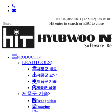
Skip
phone
to
email
main
TEL: 02) 855-0611 | FAX: 02) 855-0618
content
Hit enter to search or ESC to close
Close
Search
search
Menu
PRODUCT I
LEADTOOLS
제품군 개요
제품군 요약
제품군 기술
제품군 설명
제품군 기술
Recognition
Imaging