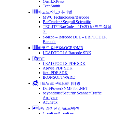
QuarkXPress
TechSmith
바코드/인코더/라벨
MW6 Technologies/Barcode
BarTender / Seagull Scientific
TEC-IT/TBarCode – 1D/2D 바코드 생성
기
e-bizco – Barcode DLL – EBI/CODER
Barcode
바코드 디코더/OCR/OMR
LEADTOOLS Barcode SDK
PDF
LEADTOOLS PDF SDK
Apryse PDF SDK
itext PDF SDK
IRONSOFTWARE
네트워크 관리/모니터링
Dart/PowerSNMP for .NET
beyondtrust/Security Scanner/Traffic
Analyzer
Acunetix
SW 라이센싱/프로텍션
CrypKey/CrypKey