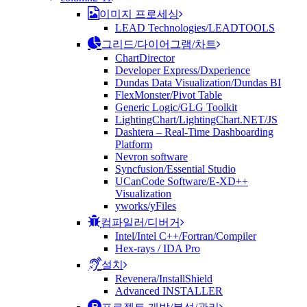
이미지 프로세싱
LEAD Technologies/LEADTOOLS
그리드/다이어그램/차트
ChartDirector
Developer Express/Dxperience
Dundas Data Visualization/Dundas BI
FlexMonster/Pivot Table
Generic Logic/GLG Toolkit
LightingChart/LightingChart.NET/JS
Dashtera – Real-Time Dashboarding
Platform
Nevron software
Syncfusion/Essential Studio
UCanCode Software/E-XD++
Visualization
yworks/yFiles
컴파일러/디버거
Intel/Intel C++/Fortran/Compiler
Hex-rays / IDA Pro
설치
Revenera/InstallShield
Advanced INSTALLER