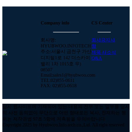
Company info
CS Center
회사명:
회사공지사
HYUBWOO.INFOTECH
항
주소:서울시 금천구 가산
제품 새소식
디지털1로 142 더스카이
Q&A
밸리 1차 1015호 우)
08507
Email:sales1@hyubwoo.com
TEL:02)855-0611
FAX: 02)855-0618
당사 웹사이트에 기재되어 있는 내용의 전부 또는 일부를 당사
의 사전 동의없이 무단으로 어떤 형태로든 복사, 전재하는 행
위는 저작권법 97조 5항에 저촉됨을 유의바랍니다
Copyright 2025 by Hyubwoo.Info.tech.co.,Ltd. All right reserved