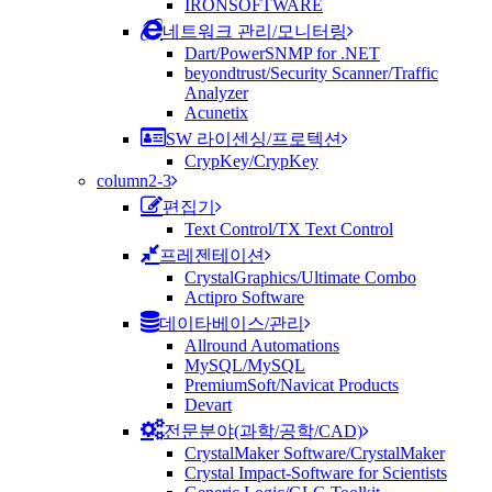
IRONSOFTWARE
네트워크 관리/모니터링
Dart/PowerSNMP for .NET
beyondtrust/Security Scanner/Traffic
Analyzer
Acunetix
SW 라이센싱/프로텍션
CrypKey/CrypKey
column2-3
편집기
Text Control/TX Text Control
프레젠테이션
CrystalGraphics/Ultimate Combo
Actipro Software
데이타베이스/관리
Allround Automations
MySQL/MySQL
PremiumSoft/Navicat Products
Devart
전문분야(과학/공학/CAD)
CrystalMaker Software/CrystalMaker
Crystal Impact-Software for Scientists