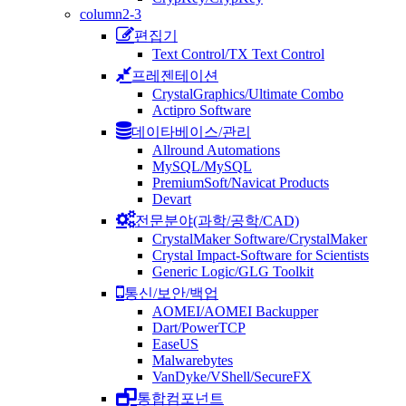
column2-3
편집기
Text Control/TX Text Control
프레젠테이션
CrystalGraphics/Ultimate Combo
Actipro Software
데이타베이스/관리
Allround Automations
MySQL/MySQL
PremiumSoft/Navicat Products
Devart
전문분야(과학/공학/CAD)
CrystalMaker Software/CrystalMaker
Crystal Impact-Software for Scientists
Generic Logic/GLG Toolkit
통신/보안/백업
AOMEI/AOMEI Backupper
Dart/PowerTCP
EaseUS
Malwarebytes
VanDyke/VShell/SecureFX
통합컴포넌트