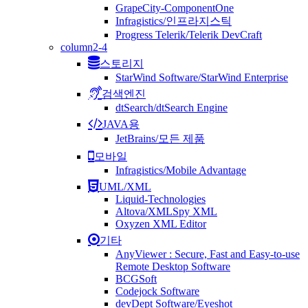
GrapeCity-ComponentOne
Infragistics/인프라지스틱
Progress Telerik/Telerik DevCraft
column2-4
스토리지
StarWind Software/StarWind Enterprise
검색엔진
dtSearch/dtSearch Engine
JAVA용
JetBrains/모든 제품
모바일
Infragistics/Mobile Advantage
UML/XML
Liquid-Technologies
Altova/XMLSpy XML
Oxyzen XML Editor
기타
AnyViewer : Secure, Fast and Easy-to-use
Remote Desktop Software
BCGSoft
Codejock Software
devDept Software/Eyeshot