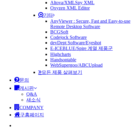
Altova/XMLSpy XML
Oxyzen XML Editor
기타
AnyViewer : Secure, Fast and Easy-to-use
Remote Desktop Software
BCGSoft
Codejock Software
devDept Software/Eyeshot
E-ICEBLUE/Spire 계열 제품군
Highcharts
Handsontable
WebSupergoo/ABCUpload
모든 제품 살펴보기
문의
게시판
Q&A
새소식
COMPANY
구홈페이지
search