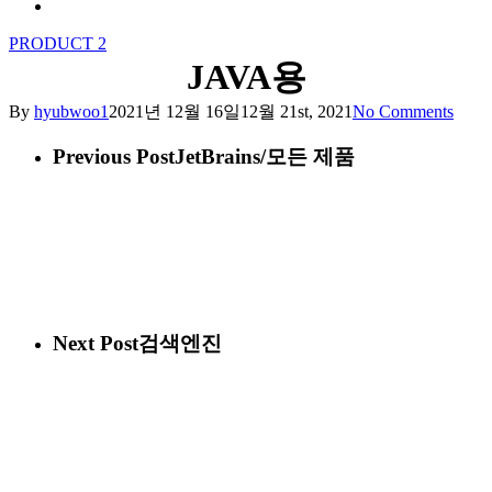
Menu
PRODUCT 2
JAVA용
By
hyubwoo1
2021년 12월 16일
12월 21st, 2021
No Comments
Previous Post
JetBrains/모든 제품
Next Post
검색엔진