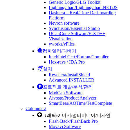
Generic Logic/GLG Toolkit
LightingChart/LightingChart.NET/JS
Dashtera – Real-Time Dashboarding
Platform
Nevron software
Syncfusion/Essential Studio
UCanCode Software/E-XD++
Visualization
yworks/yFiles
컴파일러/디버거
Intel/Intel C++/Fortran/Compiler
Hex-rays / IDA Pro
설치
Revenera/InstallShield
Advanced INSTALLER
프로젝트 개발/분석/관리
MadCap Software
Aivosto/Product Analyzer
SmartBear/AQTime/TestComplete
Column2-2
그래픽/이미지/멀티미디어/디자인
Flash-Back/FlashBack Pro
Movavi Software