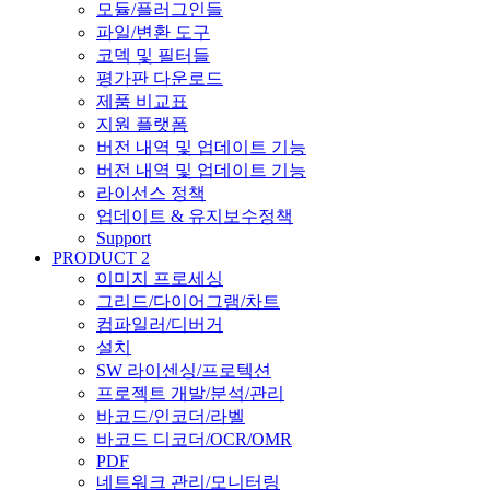
모듈/플러그인들
파일/변환 도구
코덱 및 필터들
평가판 다운로드
제품 비교표
지원 플랫폼
버전 내역 및 업데이트 기능
버전 내역 및 업데이트 기능
라이선스 정책
업데이트 & 유지보수정책
Support
PRODUCT 2
이미지 프로세싱
그리드/다이어그램/차트
컴파일러/디버거
설치
SW 라이센싱/프로텍션
프로젝트 개발/분석/관리
바코드/인코더/라벨
바코드 디코더/OCR/OMR
PDF
네트워크 관리/모니터링