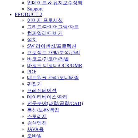
업데이트 & 유지보수정책
Support
PRODUCT 2
이미지 프로세싱
그리드/다이어그램/차트
컴파일러/디버거
설치
SW 라이센싱/프로텍션
프로젝트 개발/분석/관리
바코드/인코더/라벨
바코드 디코더/OCR/OMR
PDF
네트워크 관리/모니터링
편집기
프레젠테이션
데이타베이스/관리
전문분야(과학/공학/CAD)
통신/보완/백업
스토리지
검색엔진
JAVA용
모바일