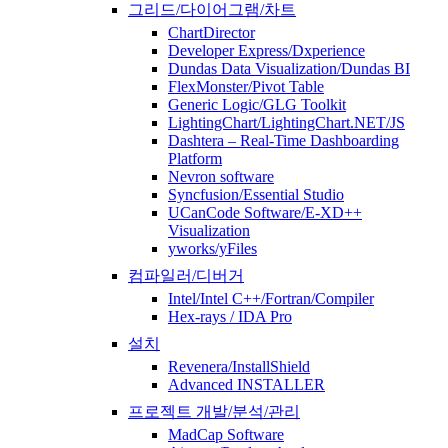
그리드/다이어그램/차트
ChartDirector
Developer Express/Dxperience
Dundas Data Visualization/Dundas BI
FlexMonster/Pivot Table
Generic Logic/GLG Toolkit
LightingChart/LightingChart.NET/JS
Dashtera – Real-Time Dashboarding
Platform
Nevron software
Syncfusion/Essential Studio
UCanCode Software/E-XD++
Visualization
yworks/yFiles
컴파일러/디버거
Intel/Intel C++/Fortran/Compiler
Hex-rays / IDA Pro
설치
Revenera/InstallShield
Advanced INSTALLER
프로젝트 개발/분석/관리
MadCap Software