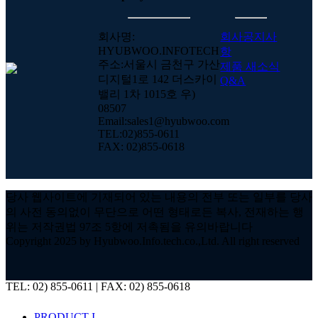
회사명:
회사공지사
HYUBWOO.INFOTECH
항
주소:서울시 금천구 가산
제품 새소식
디지털1로 142 더스카이
Q&A
밸리 1차 1015호 우)
08507
Email:sales1@hyubwoo.com
TEL:02)855-0611
FAX: 02)855-0618
당사 웹사이트에 기재되어 있는 내용의 전부 또는 일부를 당사
의 사전 동의없이 무단으로 어떤 형태로든 복사, 전재하는 행
위는 저작권법 97조 5항에 저촉됨을 유의바랍니다
Copyright 2025 by Hyubwoo.Info.tech.co.,Ltd. All right reserved
Close
TEL: 02) 855-0611 | FAX: 02) 855-0618
Menu
PRODUCT I