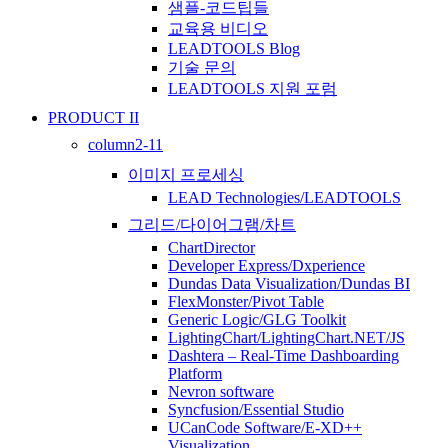
샘플-코드팁들
교육용 비디오
LEADTOOLS Blog
기술 문의
LEADTOOLS 지원 포럼
PRODUCT II
column2-11
이미지 프로세싱
LEAD Technologies/LEADTOOLS
그리드/다이어그램/차트
ChartDirector
Developer Express/Dxperience
Dundas Data Visualization/Dundas BI
FlexMonster/Pivot Table
Generic Logic/GLG Toolkit
LightingChart/LightingChart.NET/JS
Dashtera – Real-Time Dashboarding
Platform
Nevron software
Syncfusion/Essential Studio
UCanCode Software/E-XD++
Visualization