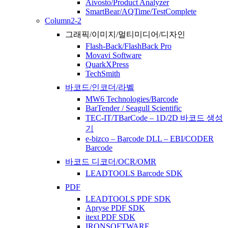
Aivosto/Product Analyzer
SmartBear/AQTime/TestComplete
Column2-2
그래픽/이미지/멀티미디어/디자인
Flash-Back/FlashBack Pro
Movavi Software
QuarkXPress
TechSmith
바코드/인코더/라벨
MW6 Technologies/Barcode
BarTender / Seagull Scientific
TEC-IT/TBarCode – 1D/2D 바코드 생성
기
e-bizco – Barcode DLL – EBI/CODER
Barcode
바코드 디코더/OCR/OMR
LEADTOOLS Barcode SDK
PDF
LEADTOOLS PDF SDK
Apryse PDF SDK
itext PDF SDK
IRONSOFTWARE