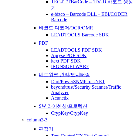
TEC-IT/TBarCode – 1D/2D 바코드 생성
기
e-bizco – Barcode DLL – EBI/CODER
Barcode
바코드 디코더/OCR/OMR
LEADTOOLS Barcode SDK
PDF
LEADTOOLS PDF SDK
Apryse PDF SDK
itext PDF SDK
IRONSOFTWARE
네트워크 관리/모니터링
Dart/PowerSNMP for .NET
beyondtrust/Security Scanner/Traffic
Analyzer
Acunetix
SW 라이센싱/프로텍션
CrypKey/CrypKey
column2-3
편집기
Text Control/TX Text Control