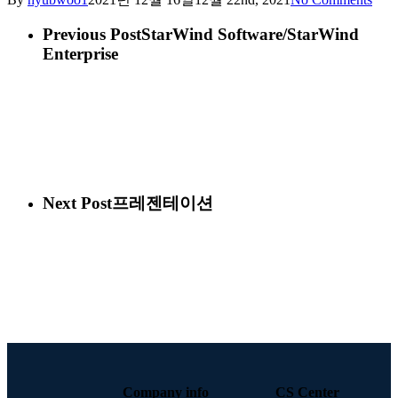
Previous Post
StarWind Software/StarWind
Enterprise
Next Post
프레젠테이션
Company info
CS Center