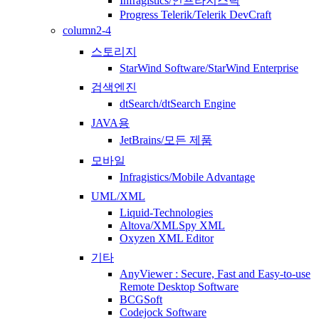
Infragistics/인프라지스틱
Progress Telerik/Telerik DevCraft
column2-4
스토리지
StarWind Software/StarWind Enterprise
검색엔진
dtSearch/dtSearch Engine
JAVA용
JetBrains/모든 제품
모바일
Infragistics/Mobile Advantage
UML/XML
Liquid-Technologies
Altova/XMLSpy XML
Oxyzen XML Editor
기타
AnyViewer : Secure, Fast and Easy-to-use
Remote Desktop Software
BCGSoft
Codejock Software