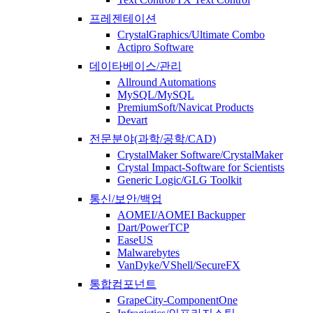
프레젠테이션
CrystalGraphics/Ultimate Combo
Actipro Software
데이타베이스/관리
Allround Automations
MySQL/MySQL
PremiumSoft/Navicat Products
Devart
전문분야(과학/공학/CAD)
CrystalMaker Software/CrystalMaker
Crystal Impact-Software for Scientists
Generic Logic/GLG Toolkit
통신/보안/백업
AOMEI/AOMEI Backupper
Dart/PowerTCP
EaseUS
Malwarebytes
VanDyke/VShell/SecureFX
통합컴포넌트
GrapeCity-ComponentOne