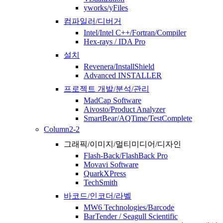
yworks/yFiles
컴파일러/디버거
Intel/Intel C++/Fortran/Compiler
Hex-rays / IDA Pro
설치
Revenera/InstallShield
Advanced INSTALLER
프로젝트 개발/분석/관리
MadCap Software
Aivosto/Product Analyzer
SmartBear/AQTime/TestComplete
Column2-2
그래픽/이미지/멀티미디어/디자인
Flash-Back/FlashBack Pro
Movavi Software
QuarkXPress
TechSmith
바코드/인코더/라벨
MW6 Technologies/Barcode
BarTender / Seagull Scientific