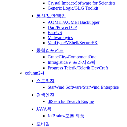
Crystal Impact-Software for Scientists
Generic Logic/GLG Toolkit
통신/보안/백업
AOMEI/AOMEI Backupper
Dart/PowerTCP
EaseUS
Malwarebytes
VanDyke/VShell/SecureFX
통합컴포넌트
GrapeCity-ComponentOne
Infragistics/인프라지스틱
Progress Telerik/Telerik DevCraft
column2-4
스토리지
StarWind Software/StarWind Enterprise
검색엔진
dtSearch/dtSearch Engine
JAVA용
JetBrains/모든 제품
모바일