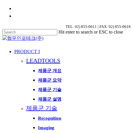
Skip
phone
to
email
main
content
TEL: 02) 855-0611 | FAX: 02) 855-0618
Hit enter to search or ESC to close
Close
Search
search
Menu
PRODUCT I
LEADTOOLS
제품군 개요
제품군 요약
제품군 기술
제품군 설명
제품군 기술
Recognition
Imaging