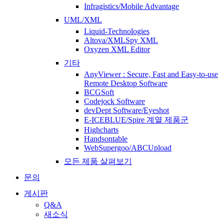
Infragistics/Mobile Advantage
UML/XML
Liquid-Technologies
Altova/XMLSpy XML
Oxyzen XML Editor
기타
AnyViewer : Secure, Fast and Easy-to-use
Remote Desktop Software
BCGSoft
Codejock Software
devDept Software/Eyeshot
E-ICEBLUE/Spire 계열 제품군
Highcharts
Handsontable
WebSupergoo/ABCUpload
모든 제품 살펴보기
문의
게시판
Q&A
새소식