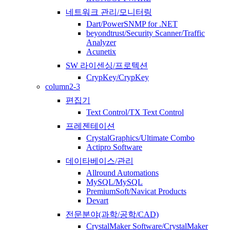
네트워크 관리/모니터링
Dart/PowerSNMP for .NET
beyondtrust/Security Scanner/Traffic
Analyzer
Acunetix
SW 라이센싱/프로텍션
CrypKey/CrypKey
column2-3
편집기
Text Control/TX Text Control
프레젠테이션
CrystalGraphics/Ultimate Combo
Actipro Software
데이타베이스/관리
Allround Automations
MySQL/MySQL
PremiumSoft/Navicat Products
Devart
전문분야(과학/공학/CAD)
CrystalMaker Software/CrystalMaker