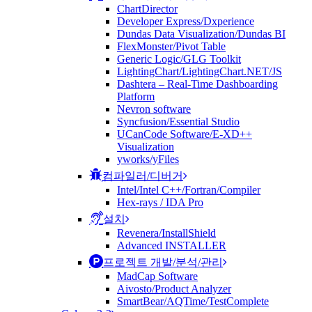
ChartDirector
Developer Express/Dxperience
Dundas Data Visualization/Dundas BI
FlexMonster/Pivot Table
Generic Logic/GLG Toolkit
LightingChart/LightingChart.NET/JS
Dashtera – Real-Time Dashboarding
Platform
Nevron software
Syncfusion/Essential Studio
UCanCode Software/E-XD++
Visualization
yworks/yFiles
컴파일러/디버거
Intel/Intel C++/Fortran/Compiler
Hex-rays / IDA Pro
설치
Revenera/InstallShield
Advanced INSTALLER
프로젝트 개발/분석/관리
MadCap Software
Aivosto/Product Analyzer
SmartBear/AQTime/TestComplete