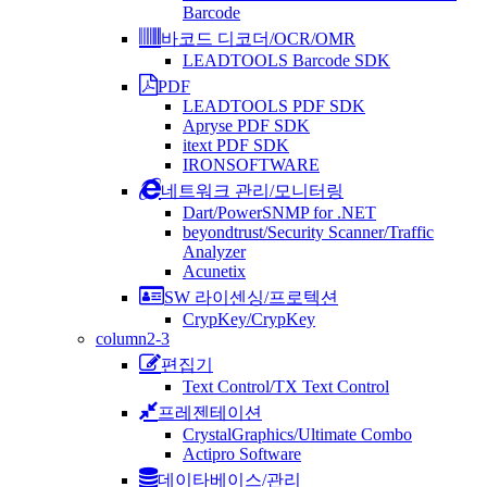
Barcode
바코드 디코더/OCR/OMR
LEADTOOLS Barcode SDK
PDF
LEADTOOLS PDF SDK
Apryse PDF SDK
itext PDF SDK
IRONSOFTWARE
네트워크 관리/모니터링
Dart/PowerSNMP for .NET
beyondtrust/Security Scanner/Traffic
Analyzer
Acunetix
SW 라이센싱/프로텍션
CrypKey/CrypKey
column2-3
편집기
Text Control/TX Text Control
프레젠테이션
CrystalGraphics/Ultimate Combo
Actipro Software
데이타베이스/관리