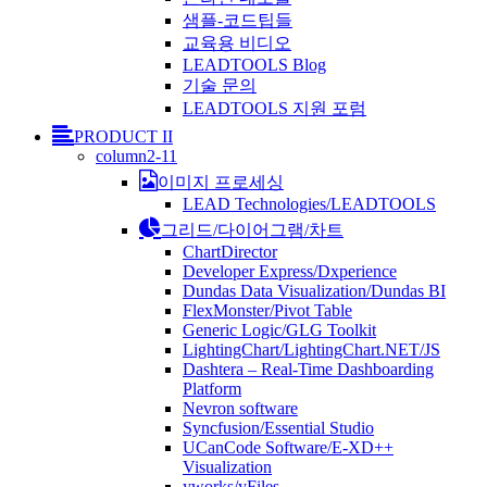
샘플-코드팁들
교육용 비디오
LEADTOOLS Blog
기술 문의
LEADTOOLS 지원 포럼
PRODUCT II
column2-11
이미지 프로세싱
LEAD Technologies/LEADTOOLS
그리드/다이어그램/차트
ChartDirector
Developer Express/Dxperience
Dundas Data Visualization/Dundas BI
FlexMonster/Pivot Table
Generic Logic/GLG Toolkit
LightingChart/LightingChart.NET/JS
Dashtera – Real-Time Dashboarding
Platform
Nevron software
Syncfusion/Essential Studio
UCanCode Software/E-XD++
Visualization
yworks/yFiles