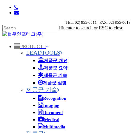
Skip
phone
to
email
main
TEL: 02) 855-0611 | FAX: 02) 855-0618
content
Hit enter to search or ESC to close
Close
Search
search
Menu
PRODUCT I
LEADTOOLS
제품군 개요
제품군 요약
제품군 기술
제품군 설명
제품군 기술
Recognition
Imaging
Document
Medical
Multimedia