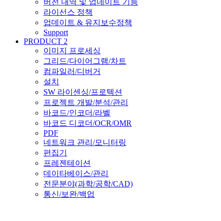
버전 내역 및 업데이트 기능
라이선스 정책
업데이트 & 유지보수정책
Support
PRODUCT 2
이미지 프로세싱
그리드/다이어그램/차트
컴파일러/디버거
설치
SW 라이센싱/프로텍션
프로젝트 개발/분석/관리
바코드/인코더/라벨
바코드 디코더/OCR/OMR
PDF
네트워크 관리/모니터링
편집기
프레젠테이션
데이타베이스/관리
전문분야(과학/공학/CAD)
통신/보완/백업
스토리지
검색엔진