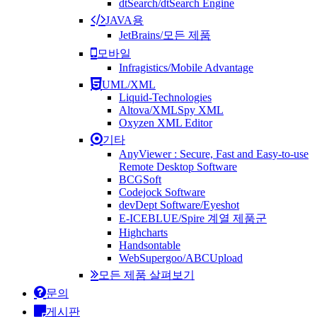
dtSearch/dtSearch Engine
JAVA용
JetBrains/모든 제품
모바일
Infragistics/Mobile Advantage
UML/XML
Liquid-Technologies
Altova/XMLSpy XML
Oxyzen XML Editor
기타
AnyViewer : Secure, Fast and Easy-to-use
Remote Desktop Software
BCGSoft
Codejock Software
devDept Software/Eyeshot
E-ICEBLUE/Spire 계열 제품군
Highcharts
Handsontable
WebSupergoo/ABCUpload
모든 제품 살펴보기
문의
게시판