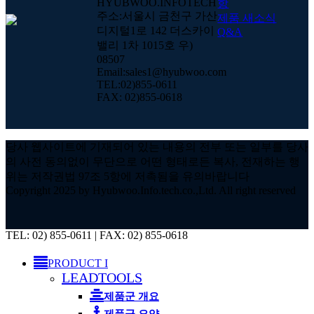
HYUBWOO.INFOTECH
항
주소:서울시 금천구 가산
제품 새소식
디지털1로 142 더스카이
Q&A
밸리 1차 1015호 우)
08507
Email:sales1@hyubwoo.com
TEL:02)855-0611
FAX: 02)855-0618
당사 웹사이트에 기재되어 있는 내용의 전부 또는 일부를 당사
의 사전 동의없이 무단으로 어떤 형태로든 복사, 전재하는 행
위는 저작권법 97조 5항에 저촉됨을 유의바랍니다
Copyright 2025 by Hyubwoo.Info.tech.co.,Ltd. All right reserved
Close
TEL: 02) 855-0611 | FAX: 02) 855-0618
Menu
PRODUCT I
LEADTOOLS
제품군 개요