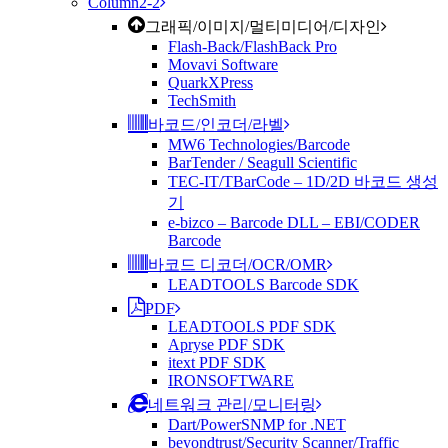
Column2-2
그래픽/이미지/멀티미디어/디자인
Flash-Back/FlashBack Pro
Movavi Software
QuarkXPress
TechSmith
바코드/인코더/라벨
MW6 Technologies/Barcode
BarTender / Seagull Scientific
TEC-IT/TBarCode – 1D/2D 바코드 생성
기
e-bizco – Barcode DLL – EBI/CODER
Barcode
바코드 디코더/OCR/OMR
LEADTOOLS Barcode SDK
PDF
LEADTOOLS PDF SDK
Apryse PDF SDK
itext PDF SDK
IRONSOFTWARE
네트워크 관리/모니터링
Dart/PowerSNMP for .NET
beyondtrust/Security Scanner/Traffic