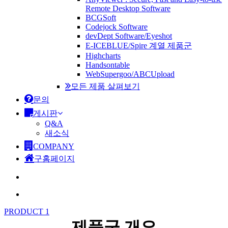
Remote Desktop Software
BCGSoft
Codejock Software
devDept Software/Eyeshot
E-ICEBLUE/Spire 계열 제품군
Highcharts
Handsontable
WebSupergoo/ABCUpload
모든 제품 살펴보기
문의
게시판
Q&A
새소식
COMPANY
구홈페이지
search
Menu
PRODUCT 1
제품군 개요