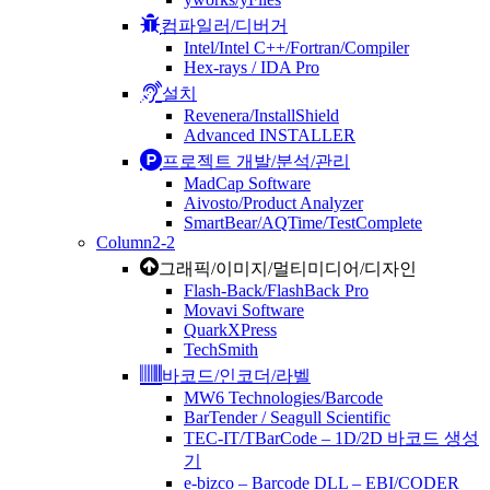
컴파일러/디버거
Intel/Intel C++/Fortran/Compiler
Hex-rays / IDA Pro
설치
Revenera/InstallShield
Advanced INSTALLER
프로젝트 개발/분석/관리
MadCap Software
Aivosto/Product Analyzer
SmartBear/AQTime/TestComplete
Column2-2
그래픽/이미지/멀티미디어/디자인
Flash-Back/FlashBack Pro
Movavi Software
QuarkXPress
TechSmith
바코드/인코더/라벨
MW6 Technologies/Barcode
BarTender / Seagull Scientific
TEC-IT/TBarCode – 1D/2D 바코드 생성
기
e-bizco – Barcode DLL – EBI/CODER