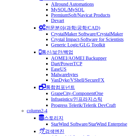
Allround Automations
MySQL/MySQL
PremiumSoft/Navicat Products
Devart
전문분야(과학/공학/CAD)
CrystalMaker Software/CrystalMaker
Crystal Impact-Software for Scientists
Generic Logic/GLG Toolkit
통신/보안/백업
AOMEI/AOMEI Backupper
Dart/PowerTCP
EaseUS
Malwarebytes
VanDyke/VShell/SecureFX
통합컴포넌트
GrapeCity-ComponentOne
Infragistics/인프라지스틱
Progress Telerik/Telerik DevCraft
column2-4
스토리지
StarWind Software/StarWind Enterprise
검색엔진