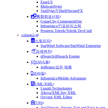
EaseUS
Malwarebytes
VanDyke/VShell/SecureFX
통합컴포넌트
GrapeCity-ComponentOne
Infragistics/인프라지스틱
Progress Telerik/Telerik DevCraft
column2-4
스토리지
StarWind Software/StarWind Enterprise
검색엔진
dtSearch/dtSearch Engine
JAVA용
JetBrains/모든 제품
모바일
Infragistics/Mobile Advantage
UML/XML
Liquid-Technologies
Altova/XMLSpy XML
Oxyzen XML Editor
기타
AnyViewer : Secure, Fast and Easy-to-use