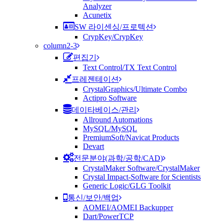
Analyzer
Acunetix
SW 라이센싱/프로텍션
CrypKey/CrypKey
column2-3
편집기
Text Control/TX Text Control
프레젠테이션
CrystalGraphics/Ultimate Combo
Actipro Software
데이타베이스/관리
Allround Automations
MySQL/MySQL
PremiumSoft/Navicat Products
Devart
전문분야(과학/공학/CAD)
CrystalMaker Software/CrystalMaker
Crystal Impact-Software for Scientists
Generic Logic/GLG Toolkit
통신/보안/백업
AOMEI/AOMEI Backupper
Dart/PowerTCP