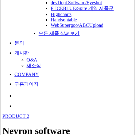
devDept Software/Eyeshot
E-ICEBLUE/Spire 계열 제품군
Highcharts
Handsontable
WebSupergoo/ABCUpload
모든 제품 살펴보기
문의
게시판
Q&A
새소식
COMPANY
구홈페이지
search
Menu
PRODUCT 2
Nevron software