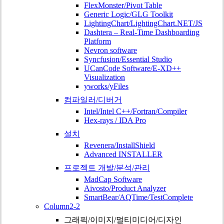
FlexMonster/Pivot Table
Generic Logic/GLG Toolkit
LightingChart/LightingChart.NET/JS
Dashtera – Real-Time Dashboarding
Platform
Nevron software
Syncfusion/Essential Studio
UCanCode Software/E-XD++
Visualization
yworks/yFiles
컴파일러/디버거
Intel/Intel C++/Fortran/Compiler
Hex-rays / IDA Pro
설치
Revenera/InstallShield
Advanced INSTALLER
프로젝트 개발/분석/관리
MadCap Software
Aivosto/Product Analyzer
SmartBear/AQTime/TestComplete
Column2-2
그래픽/이미지/멀티미디어/디자인