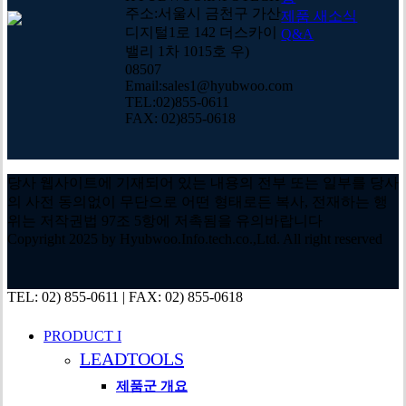
주소:서울시 금천구 가산
제품 새소식
디지털1로 142 더스카이
Q&A
밸리 1차 1015호 우)
08507
Email:sales1@hyubwoo.com
TEL:02)855-0611
FAX: 02)855-0618
당사 웹사이트에 기재되어 있는 내용의 전부 또는 일부를 당사
의 사전 동의없이 무단으로 어떤 형태로든 복사, 전재하는 행
위는 저작권법 97조 5항에 저촉됨을 유의바랍니다
Copyright 2025 by Hyubwoo.Info.tech.co.,Ltd. All right reserved
Close
TEL: 02) 855-0611 | FAX: 02) 855-0618
Menu
PRODUCT I
LEADTOOLS
제품군 개요