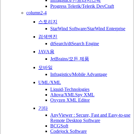
Infragistics/인프라지스틱
Progress Telerik/Telerik DevCraft
column2-4
스토리지
StarWind Software/StarWind Enterprise
검색엔진
dtSearch/dtSearch Engine
JAVA용
JetBrains/모든 제품
모바일
Infragistics/Mobile Advantage
UML/XML
Liquid-Technologies
Altova/XMLSpy XML
Oxyzen XML Editor
기타
AnyViewer : Secure, Fast and Easy-to-use
Remote Desktop Software
BCGSoft
Codejock Software