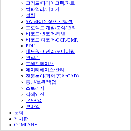
그리드/다이어그램/차트
컴파일러/디버거
설치
SW 라이센싱/프로텍션
프로젝트 개발/분석/관리
바코드/인코더/라벨
바코드 디코더/OCR/OMR
PDF
네트워크 관리/모니터링
편집기
프레젠테이션
데이타베이스/관리
전문분야(과학/공학/CAD)
통신/보완/백업
스토리지
검색엔진
JAVA용
모바일
문의
게시판
COMPANY