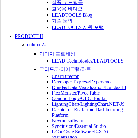
샘플-코드팁들
교육용 비디오
LEADTOOLS Blog
기술 문의
LEADTOOLS 지원 포럼
PRODUCT II
column2-11
이미지 프로세싱
LEAD Technologies/LEADTOOLS
그리드/다이어그램/차트
ChartDirector
Developer Express/Dxperience
Dundas Data Visualization/Dundas BI
FlexMonster/Pivot Table
Generic Logic/GLG Toolkit
LightingChart/LightingChart.NET/JS
Dashtera – Real-Time Dashboarding
Platform
Nevron software
Syncfusion/Essential Studio
UCanCode Software/E-XD++
Visualization