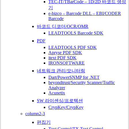
TEC-IT/TBarCode – 1D/2D 바코드 생성
기
e-bizco – Barcode DLL – EBI/CODER
Barcode
바코드 디코더/OCR/OMR
LEADTOOLS Barcode SDK
PDF
LEADTOOLS PDF SDK
Apryse PDF SDK
itext PDF SDK
IRONSOFTWARE
네트워크 관리/모니터링
Dart/PowerSNMP for .NET
beyondtrust/Security Scanner/Traffic
Analyzer
Acunetix
SW 라이센싱/프로텍션
CrypKey/CrypKey
column2-3
편집기
Text Control/TX Text Control