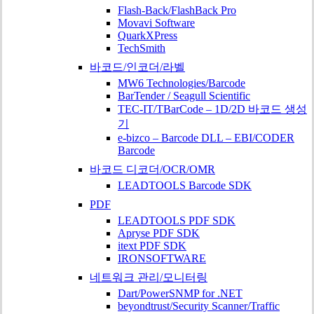
Flash-Back/FlashBack Pro
Movavi Software
QuarkXPress
TechSmith
바코드/인코더/라벨
MW6 Technologies/Barcode
BarTender / Seagull Scientific
TEC-IT/TBarCode – 1D/2D 바코드 생성
기
e-bizco – Barcode DLL – EBI/CODER
Barcode
바코드 디코더/OCR/OMR
LEADTOOLS Barcode SDK
PDF
LEADTOOLS PDF SDK
Apryse PDF SDK
itext PDF SDK
IRONSOFTWARE
네트워크 관리/모니터링
Dart/PowerSNMP for .NET
beyondtrust/Security Scanner/Traffic