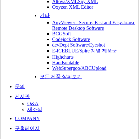
Altova/XMLSpy XML
Oxyzen XML Editor
기타
AnyViewer : Secure, Fast and Easy-to-use
Remote Desktop Software
BCGSoft
Codejock Software
devDept Software/Eyeshot
E-ICEBLUE/Spire 계열 제품군
Highcharts
Handsontable
WebSupergoo/ABCUpload
모든 제품 살펴보기
문의
게시판
Q&A
새소식
COMPANY
구홈페이지