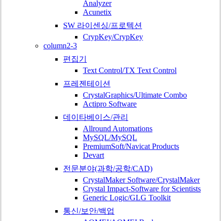
Analyzer
Acunetix
SW 라이센싱/프로텍션
CrypKey/CrypKey
column2-3
편집기
Text Control/TX Text Control
프레젠테이션
CrystalGraphics/Ultimate Combo
Actipro Software
데이타베이스/관리
Allround Automations
MySQL/MySQL
PremiumSoft/Navicat Products
Devart
전문분야(과학/공학/CAD)
CrystalMaker Software/CrystalMaker
Crystal Impact-Software for Scientists
Generic Logic/GLG Toolkit
통신/보안/백업