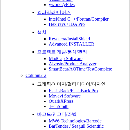
yworks/yFiles
컴파일러/디버거
Intel/Intel C++/Fortran/Compiler
Hex-rays / IDA Pro
설치
Revenera/InstallShield
Advanced INSTALLER
프로젝트 개발/분석/관리
MadCap Software
Aivosto/Product Analyzer
SmartBear/AQTime/TestComplete
Column2-2
그래픽/이미지/멀티미디어/디자인
Flash-Back/FlashBack Pro
Movavi Software
QuarkXPress
TechSmith
바코드/인코더/라벨
MW6 Technologies/Barcode
BarTender / Seagull Scientific