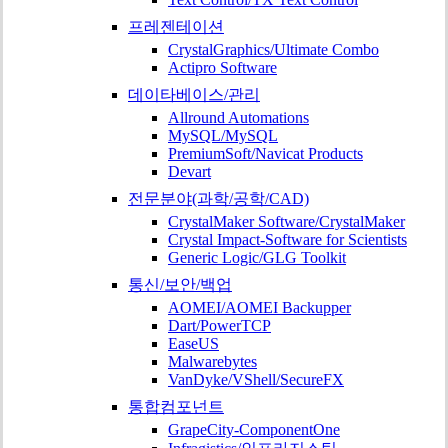
프레젠테이션
CrystalGraphics/Ultimate Combo
Actipro Software
데이타베이스/관리
Allround Automations
MySQL/MySQL
PremiumSoft/Navicat Products
Devart
전문분야(과학/공학/CAD)
CrystalMaker Software/CrystalMaker
Crystal Impact-Software for Scientists
Generic Logic/GLG Toolkit
통신/보안/백업
AOMEI/AOMEI Backupper
Dart/PowerTCP
EaseUS
Malwarebytes
VanDyke/VShell/SecureFX
통합컴포넌트
GrapeCity-ComponentOne