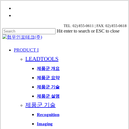
Skip
phone
to
email
main
content
TEL: 02) 855-0611 | FAX: 02) 855-0618
Hit enter to search or ESC to close
Close
Search
search
Menu
PRODUCT I
LEADTOOLS
제품군 개요
제품군 요약
제품군 기술
제품군 설명
제품군 기술
Recognition
Imaging