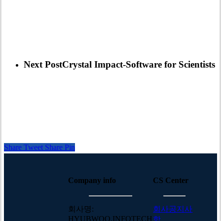
Next Post
Crystal Impact-Software for Scientists
Share
Tweet
Share
Pin
Company info
CS Center
회사명:
회사공지사
HYUBWOO.INFOTECH
항