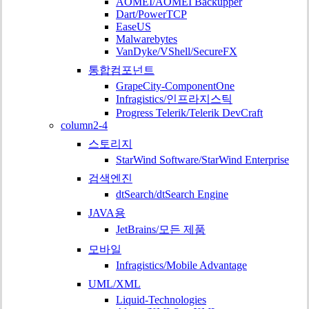
AOMEI/AOMEI Backupper
Dart/PowerTCP
EaseUS
Malwarebytes
VanDyke/VShell/SecureFX
통합컴포넌트
GrapeCity-ComponentOne
Infragistics/인프라지스틱
Progress Telerik/Telerik DevCraft
column2-4
스토리지
StarWind Software/StarWind Enterprise
검색엔진
dtSearch/dtSearch Engine
JAVA용
JetBrains/모든 제품
모바일
Infragistics/Mobile Advantage
UML/XML
Liquid-Technologies