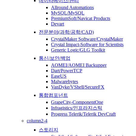
데이타베이스/관리
Allround Automations
MySQL/MySQL
PremiumSoft/Navicat Products
Devart
전문분야(과학/공학/CAD)
CrystalMaker Software/CrystalMaker
Crystal Impact-Software for Scientists
Generic Logic/GLG Toolkit
통신/보안/백업
AOMEI/AOMEI Backupper
Dart/PowerTCP
EaseUS
Malwarebytes
VanDyke/VShell/SecureFX
통합컴포넌트
GrapeCity-ComponentOne
Infragistics/인프라지스틱
Progress Telerik/Telerik DevCraft
column2-4
스토리지