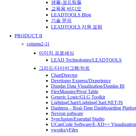
샘플-코드팁들
교육용 비디오
LEADTOOLS Blog
기술 문의
LEADTOOLS 지원 포럼
PRODUCT II
column2-11
이미지 프로세싱
LEAD Technologies/LEADTOOLS
그리드/다이어그램/차트
ChartDirector
Developer Express/Dxperience
Dundas Data Visualization/Dundas BI
FlexMonster/Pivot Table
Generic Logic/GLG Toolkit
LightingChart/LightingChart.NET/JS
Dashtera – Real-Time Dashboarding Platfo
Nevron software
Syncfusion/Essential Studio
UCanCode Software/E-XD++ Visualization
yworks/yFiles