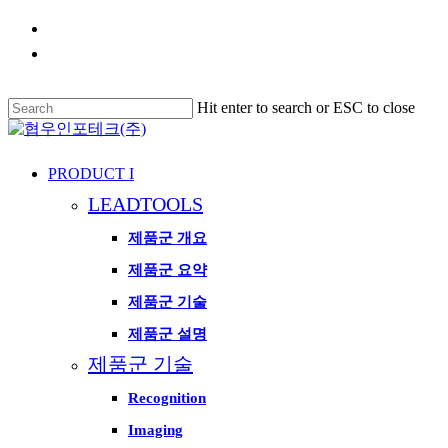
Skip
phone
to
email
main
content
Hit enter to search or ESC to close
Close
Search
search
Menu
PRODUCT I
LEADTOOLS
제품군 개요
제품군 요약
제품군 기술
제품군 설명
제품군 기술
Recognition
Imaging