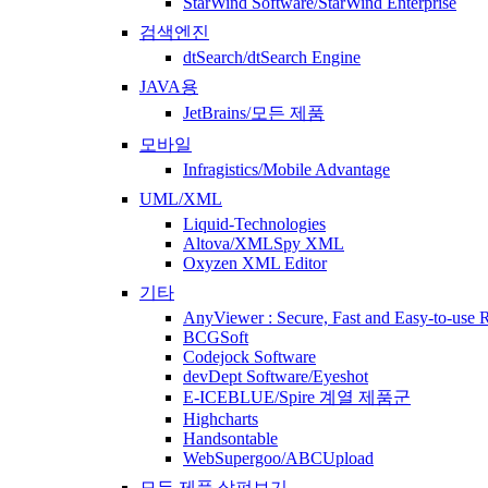
StarWind Software/StarWind Enterprise
검색엔진
dtSearch/dtSearch Engine
JAVA용
JetBrains/모든 제품
모바일
Infragistics/Mobile Advantage
UML/XML
Liquid-Technologies
Altova/XMLSpy XML
Oxyzen XML Editor
기타
AnyViewer : Secure, Fast and Easy-to-use
BCGSoft
Codejock Software
devDept Software/Eyeshot
E-ICEBLUE/Spire 계열 제품군
Highcharts
Handsontable
WebSupergoo/ABCUpload
모든 제품 살펴보기