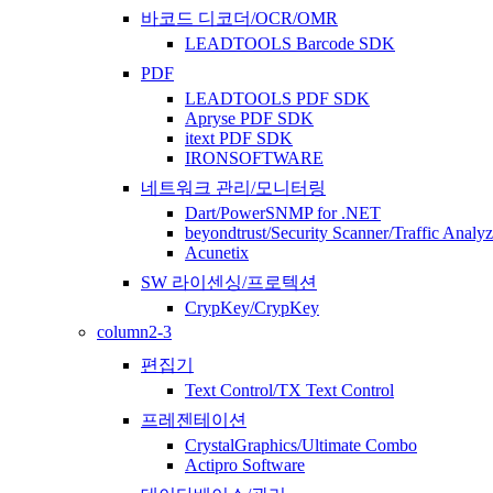
바코드 디코더/OCR/OMR
LEADTOOLS Barcode SDK
PDF
LEADTOOLS PDF SDK
Apryse PDF SDK
itext PDF SDK
IRONSOFTWARE
네트워크 관리/모니터링
Dart/PowerSNMP for .NET
beyondtrust/Security Scanner/Traffic Analyz
Acunetix
SW 라이센싱/프로텍션
CrypKey/CrypKey
column2-3
편집기
Text Control/TX Text Control
프레젠테이션
CrystalGraphics/Ultimate Combo
Actipro Software