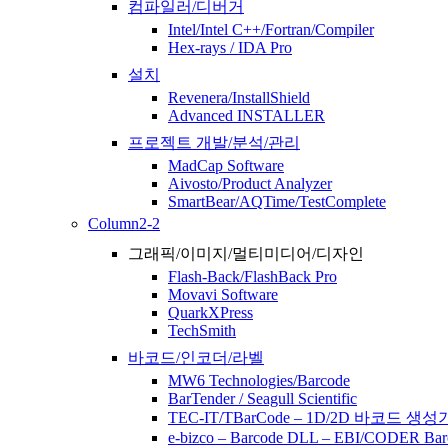
컴파일러/디버거
Intel/Intel C++/Fortran/Compiler
Hex-rays / IDA Pro
설치
Revenera/InstallShield
Advanced INSTALLER
프로젝트 개발/분석/관리
MadCap Software
Aivosto/Product Analyzer
SmartBear/AQTime/TestComplete
Column2-2
그래픽/이미지/멀티미디어/디자인
Flash-Back/FlashBack Pro
Movavi Software
QuarkXPress
TechSmith
바코드/인코더/라벨
MW6 Technologies/Barcode
BarTender / Seagull Scientific
TEC-IT/TBarCode – 1D/2D 바코드 생성
e-bizco – Barcode DLL – EBI/CODER Bar