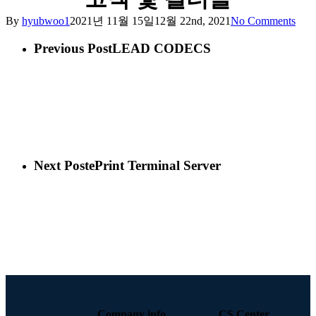
By
hyubwoo1
2021년 11월 15일
12월 22nd, 2021
No Comments
Previous Post
LEAD CODECS
Next Post
ePrint Terminal Server
Company info
CS Center