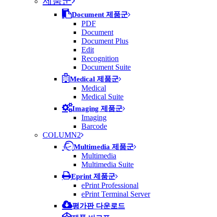
제품군
Document 제품군
PDF
Document
Document Plus
Edit
Recognition
Document Suite
Medical 제품군
Medical
Medical Suite
Imaging 제품군
Imaging
Barcode
COLUMN2
Multimedia 제품군
Multimedia
Multimedia Suite
Eprint 제품군
ePrint Professional
ePrint Terminal Server
평가판 다운로드