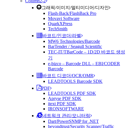
Column2-2
그래픽/이미지/멀티미디어/디자인
Flash-Back/FlashBack Pro
Movavi Software
QuarkXPress
TechSmith
바코드/인코더/라벨
MW6 Technologies/Barcode
BarTender / Seagull Scientific
TEC-IT/TBarCode – 1D/2D 바코드 생성
기
e-bizco – Barcode DLL – EBI/CODER
Barcode
바코드 디코더/OCR/OMR
LEADTOOLS Barcode SDK
PDF
LEADTOOLS PDF SDK
Apryse PDF SDK
itext PDF SDK
IRONSOFTWARE
네트워크 관리/모니터링
Dart/PowerSNMP for .NET
beyondtrust/Security Scanner/Traffic