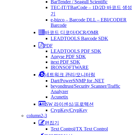
BarTender / Seagull Scientific
TEC-IT/TBarCode – 1D/2D 바코드 생성
기
e-bizco – Barcode DLL – EBI/CODER
Barcode
바코드 디코더/OCR/OMR
LEADTOOLS Barcode SDK
PDF
LEADTOOLS PDF SDK
Apryse PDF SDK
itext PDF SDK
IRONSOFTWARE
네트워크 관리/모니터링
Dart/PowerSNMP for .NET
beyondtrust/Security Scanner/Traffic
Analyzer
Acunetix
SW 라이센싱/프로텍션
CrypKey/CrypKey
column2-3
편집기
Text Control/TX Text Control