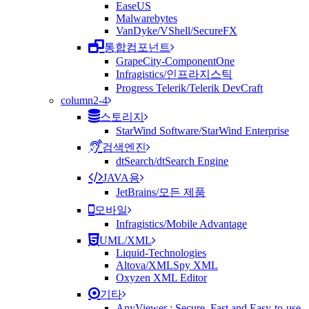
EaseUS
Malwarebytes
VanDyke/VShell/SecureFX
통합컴포넌트
GrapeCity-ComponentOne
Infragistics/인프라지스틱
Progress Telerik/Telerik DevCraft
column2-4
스토리지
StarWind Software/StarWind Enterprise
검색엔진
dtSearch/dtSearch Engine
JAVA용
JetBrains/모든 제품
모바일
Infragistics/Mobile Advantage
UML/XML
Liquid-Technologies
Altova/XMLSpy XML
Oxyzen XML Editor
기타
AnyViewer : Secure, Fast and Easy-to-use