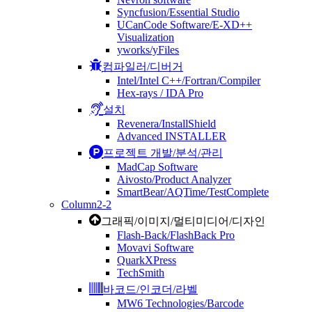
Syncfusion/Essential Studio
UCanCode Software/E-XD++
Visualization
yworks/yFiles
컴파일러/디버거
Intel/Intel C++/Fortran/Compiler
Hex-rays / IDA Pro
설치
Revenera/InstallShield
Advanced INSTALLER
프로젝트 개발/분석/관리
MadCap Software
Aivosto/Product Analyzer
SmartBear/AQTime/TestComplete
Column2-2
그래픽/이미지/멀티미디어/디자인
Flash-Back/FlashBack Pro
Movavi Software
QuarkXPress
TechSmith
바코드/인코더/라벨
MW6 Technologies/Barcode