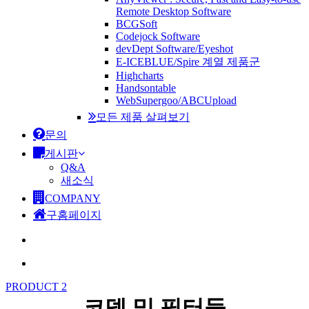
Remote Desktop Software
BCGSoft
Codejock Software
devDept Software/Eyeshot
E-ICEBLUE/Spire 계열 제품군
Highcharts
Handsontable
WebSupergoo/ABCUpload
모든 제품 살펴보기
문의
게시판
Q&A
새소식
COMPANY
구홈페이지
search
Menu
PRODUCT 2
코덱 및 필터들