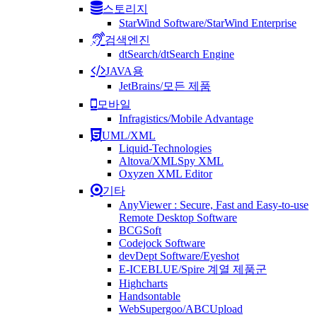
스토리지
StarWind Software/StarWind Enterprise
검색엔진
dtSearch/dtSearch Engine
JAVA용
JetBrains/모든 제품
모바일
Infragistics/Mobile Advantage
UML/XML
Liquid-Technologies
Altova/XMLSpy XML
Oxyzen XML Editor
기타
AnyViewer : Secure, Fast and Easy-to-use
Remote Desktop Software
BCGSoft
Codejock Software
devDept Software/Eyeshot
E-ICEBLUE/Spire 계열 제품군
Highcharts
Handsontable
WebSupergoo/ABCUpload