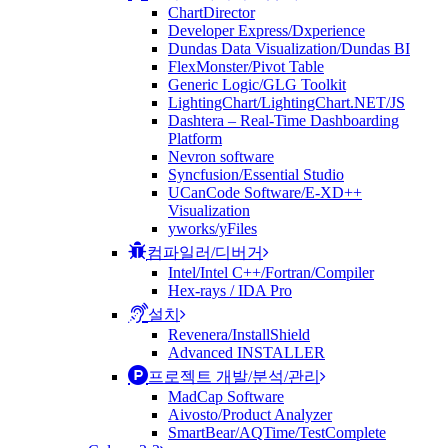
ChartDirector
Developer Express/Dxperience
Dundas Data Visualization/Dundas BI
FlexMonster/Pivot Table
Generic Logic/GLG Toolkit
LightingChart/LightingChart.NET/JS
Dashtera – Real-Time Dashboarding
Platform
Nevron software
Syncfusion/Essential Studio
UCanCode Software/E-XD++
Visualization
yworks/yFiles
컴파일러/디버거
Intel/Intel C++/Fortran/Compiler
Hex-rays / IDA Pro
설치
Revenera/InstallShield
Advanced INSTALLER
프로젝트 개발/분석/관리
MadCap Software
Aivosto/Product Analyzer
SmartBear/AQTime/TestComplete