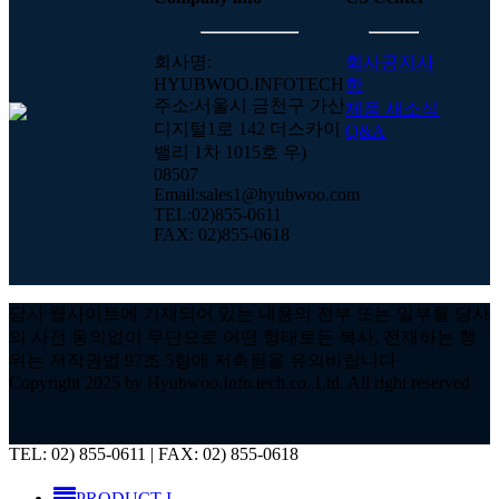
회사명:
회사공지사
HYUBWOO.INFOTECH
항
주소:서울시 금천구 가산
제품 새소식
디지털1로 142 더스카이
Q&A
밸리 1차 1015호 우)
08507
Email:sales1@hyubwoo.com
TEL:02)855-0611
FAX: 02)855-0618
당사 웹사이트에 기재되어 있는 내용의 전부 또는 일부를 당사
의 사전 동의없이 무단으로 어떤 형태로든 복사, 전재하는 행
위는 저작권법 97조 5항에 저촉됨을 유의바랍니다
Copyright 2025 by Hyubwoo.Info.tech.co.,Ltd. All right reserved
Close
TEL: 02) 855-0611 | FAX: 02) 855-0618
Menu
PRODUCT I