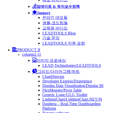
업데이트 & 유지보수정책
Support
온라인 데모들
샘플-코드팁들
교육용 비디오
LEADTOOLS Blog
기술 문의
LEADTOOLS 지원 포럼
PRODUCT II
column2-11
이미지 프로세싱
LEAD Technologies/LEADTOOLS
그리드/다이어그램/차트
ChartDirector
Developer Express/Dxperience
Dundas Data Visualization/Dundas BI
FlexMonster/Pivot Table
Generic Logic/GLG Toolkit
LightingChart/LightingChart.NET/JS
Dashtera – Real-Time Dashboarding
Platform
Nevron software