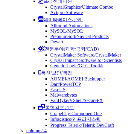
프레젠테이션
CrystalGraphics/Ultimate Combo
Actipro Software
데이타베이스/관리
Allround Automations
MySQL/MySQL
PremiumSoft/Navicat Products
Devart
전문분야(과학/공학/CAD)
CrystalMaker Software/CrystalMaker
Crystal Impact-Software for Scientists
Generic Logic/GLG Toolkit
통신/보안/백업
AOMEI/AOMEI Backupper
Dart/PowerTCP
EaseUS
Malwarebytes
VanDyke/VShell/SecureFX
통합컴포넌트
GrapeCity-ComponentOne
Infragistics/인프라지스틱
Progress Telerik/Telerik DevCraft
column2-4