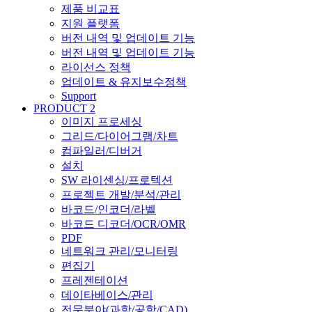
제품 비교표
지원 플랫폼
버전 내역 및 업데이트 기능
버전 내역 및 업데이트 기능
라이선스 정책
업데이트 & 유지보수정책
Support
PRODUCT 2
이미지 프로세싱
그리드/다이어그램/차트
컴파일러/디버거
설치
SW 라이센싱/프로텍션
프로젝트 개발/분석/관리
바코드/인코더/라벨
바코드 디코더/OCR/OMR
PDF
네트워크 관리/모니터링
편집기
프레젠테이션
데이타베이스/관리
전문분야(과학/공학/CAD)