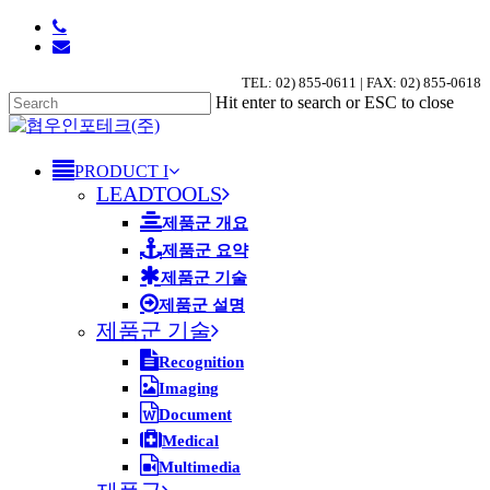
Skip
phone
to
email
main
TEL: 02) 855-0611 | FAX: 02) 855-0618
content
Hit enter to search or ESC to close
Close
Search
search
Menu
PRODUCT I
LEADTOOLS
제품군 개요
제품군 요약
제품군 기술
제품군 설명
제품군 기술
Recognition
Imaging
Document
Medical
Multimedia