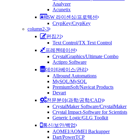
Analyzer
Acunetix
SW 라이센싱/프로텍션
CrypKey/CrypKey
column2-3
편집기
Text Control/TX Text Control
프레젠테이션
CrystalGraphics/Ultimate Combo
Actipro Software
데이타베이스/관리
Allround Automations
MySQL/MySQL
PremiumSoft/Navicat Products
Devart
전문분야(과학/공학/CAD)
CrystalMaker Software/CrystalMaker
Crystal Impact-Software for Scientists
Generic Logic/GLG Toolkit
통신/보안/백업
AOMEI/AOMEI Backupper
Dart/PowerTCP