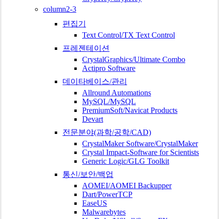
column2-3
편집기
Text Control/TX Text Control
프레젠테이션
CrystalGraphics/Ultimate Combo
Actipro Software
데이타베이스/관리
Allround Automations
MySQL/MySQL
PremiumSoft/Navicat Products
Devart
전문분야(과학/공학/CAD)
CrystalMaker Software/CrystalMaker
Crystal Impact-Software for Scientists
Generic Logic/GLG Toolkit
통신/보안/백업
AOMEI/AOMEI Backupper
Dart/PowerTCP
EaseUS
Malwarebytes