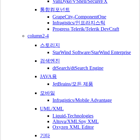
VanDyke/VShell/SecureFX
통합컴포넌트
GrapeCity-ComponentOne
Infragistics/인프라지스틱
Progress Telerik/Telerik DevCraft
column2-4
스토리지
StarWind Software/StarWind Enterprise
검색엔진
dtSearch/dtSearch Engine
JAVA용
JetBrains/모든 제품
모바일
Infragistics/Mobile Advantage
UML/XML
Liquid-Technologies
Altova/XMLSpy XML
Oxyzen XML Editor
기타