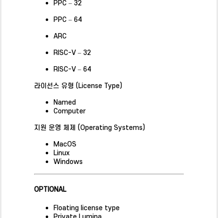
PPC – 32
PPC – 64
ARC
RISC-V – 32
RISC-V – 64
라이선스 유형 (License Type)
Named
Computer
지원 운영 체제 (Operating Systems)
MacOS
Linux
Windows
OPTIONAL
Floating license type
Private Lumina