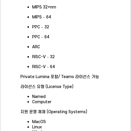
MIPS 32+nm
MIPS – 64
PPC – 32
PPC – 64
ARC
RISC-V – 32
RISC-V – 64
Private Lumina 포함/
Teams 라이선스 가능
라이선스 유형 (License Type)
Named
Computer
지원 운영 체제 (Operating Systems)
MacOS
Linux