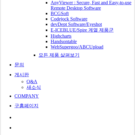
AnyViewer : Secure, Fast and Easy-to-use
Remote Desktop Software
BCGSoft
Codejock Software
devDept Software/Eyeshot
E-ICEBLUE/Spire 계열 제품군
Highcharts
Handsontable
WebSupergoo/ABCUpload
모든 제품 살펴보기
문의
게시판
Q&A
새소식
COMPANY
구홈페이지
search
Menu