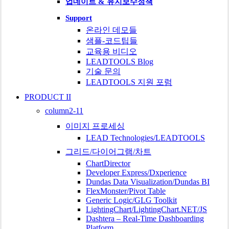
업데이트 & 유지보수정책
Support
온라인 데모들
샘플-코드팁들
교육용 비디오
LEADTOOLS Blog
기술 문의
LEADTOOLS 지원 포럼
PRODUCT II
column2-11
이미지 프로세싱
LEAD Technologies/LEADTOOLS
그리드/다이어그램/차트
ChartDirector
Developer Express/Dxperience
Dundas Data Visualization/Dundas BI
FlexMonster/Pivot Table
Generic Logic/GLG Toolkit
LightingChart/LightingChart.NET/JS
Dashtera – Real-Time Dashboarding
Platform