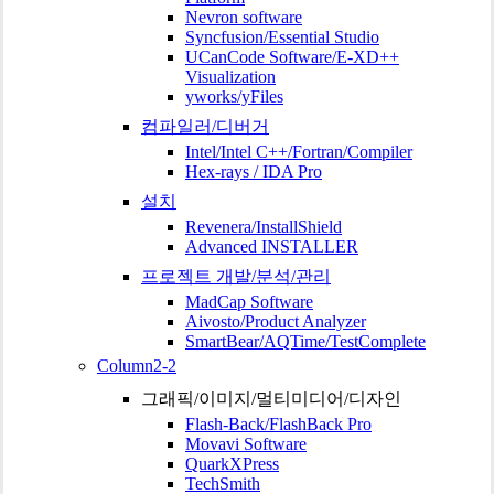
Nevron software
Syncfusion/Essential Studio
UCanCode Software/E-XD++
Visualization
yworks/yFiles
컴파일러/디버거
Intel/Intel C++/Fortran/Compiler
Hex-rays / IDA Pro
설치
Revenera/InstallShield
Advanced INSTALLER
프로젝트 개발/분석/관리
MadCap Software
Aivosto/Product Analyzer
SmartBear/AQTime/TestComplete
Column2-2
그래픽/이미지/멀티미디어/디자인
Flash-Back/FlashBack Pro
Movavi Software
QuarkXPress
TechSmith