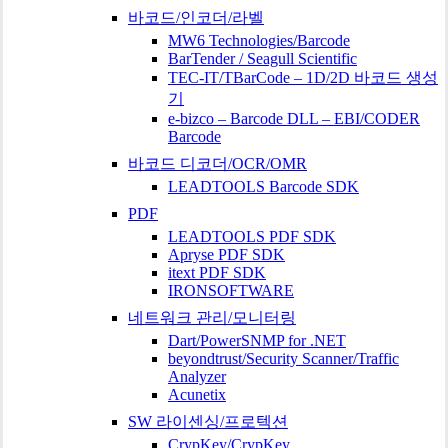
바코드/인코더/라벨
MW6 Technologies/Barcode
BarTender / Seagull Scientific
TEC-IT/TBarCode – 1D/2D 바코드 생성
기
e-bizco – Barcode DLL – EBI/CODER
Barcode
바코드 디코더/OCR/OMR
LEADTOOLS Barcode SDK
PDF
LEADTOOLS PDF SDK
Apryse PDF SDK
itext PDF SDK
IRONSOFTWARE
네트워크 관리/모니터링
Dart/PowerSNMP for .NET
beyondtrust/Security Scanner/Traffic
Analyzer
Acunetix
SW 라이센싱/프로텍션
CrypKey/CrypKey