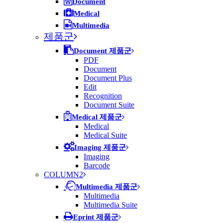
Document
Medical
Multimedia
제품군
Document 제품군
PDF
Document
Document Plus
Edit
Recognition
Document Suite
Medical 제품군
Medical
Medical Suite
Imaging 제품군
Imaging
Barcode
COLUMN2
Multimedia 제품군
Multimedia
Multimedia Suite
Eprint 제품군