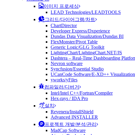
이미지 프로세싱
LEAD Technologies/LEADTOOLS
그리드/다이어그램/차트
ChartDirector
Developer Express/Dxperience
Dundas Data Visualization/Dundas BI
FlexMonster/Pivot Table
Generic Logic/GLG Toolkit
LightingChart/LightingChart.NET/JS
Dashtera – Real-Time Dashboarding Platfo
Nevron software
Syncfusion/Essential Studio
UCanCode Software/E-XD++ Visualization
yworks/yFiles
컴파일러/디버거
Intel/Intel C++/Fortran/Compiler
Hex-rays / IDA Pro
설치
Revenera/InstallShield
Advanced INSTALLER
프로젝트 개발/분석/관리
MadCap Software