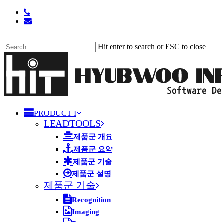
Skip
phone
to
email
main
content
Hit enter to search or ESC to close
Close
Search
search
Menu
PRODUCT I
LEADTOOLS
제품군 개요
제품군 요약
제품군 기술
제품군 설명
제품군 기술
Recognition
Imaging