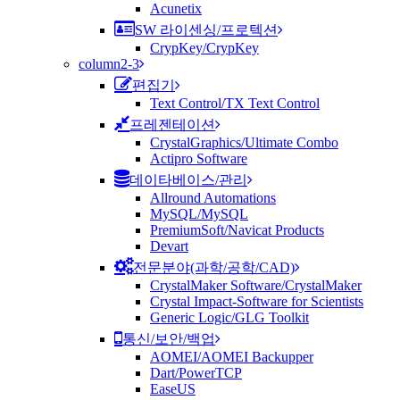
Acunetix
SW 라이센싱/프로텍션
CrypKey/CrypKey
column2-3
편집기
Text Control/TX Text Control
프레젠테이션
CrystalGraphics/Ultimate Combo
Actipro Software
데이타베이스/관리
Allround Automations
MySQL/MySQL
PremiumSoft/Navicat Products
Devart
전문분야(과학/공학/CAD)
CrystalMaker Software/CrystalMaker
Crystal Impact-Software for Scientists
Generic Logic/GLG Toolkit
통신/보안/백업
AOMEI/AOMEI Backupper
Dart/PowerTCP
EaseUS