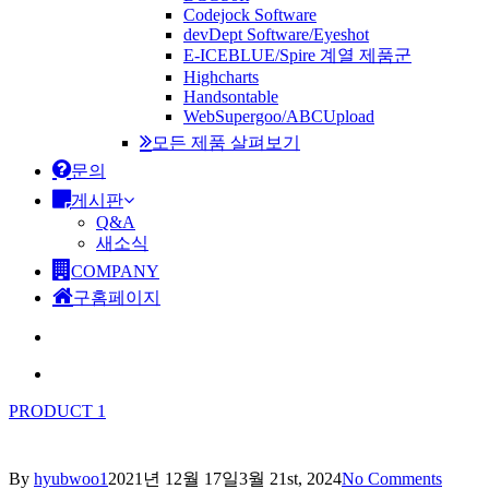
Codejock Software
devDept Software/Eyeshot
E-ICEBLUE/Spire 계열 제품군
Highcharts
Handsontable
WebSupergoo/ABCUpload
모든 제품 살펴보기
문의
게시판
Q&A
새소식
COMPANY
구홈페이지
search
Menu
PRODUCT 1
By
hyubwoo1
2021년 12월 17일
3월 21st, 2024
No Comments