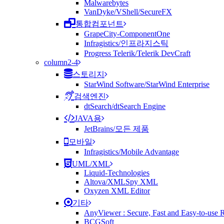
Malwarebytes
VanDyke/VShell/SecureFX
통합컴포넌트
GrapeCity-ComponentOne
Infragistics/인프라지스틱
Progress Telerik/Telerik DevCraft
column2-4
스토리지
StarWind Software/StarWind Enterprise
검색엔진
dtSearch/dtSearch Engine
JAVA용
JetBrains/모든 제품
모바일
Infragistics/Mobile Advantage
UML/XML
Liquid-Technologies
Altova/XMLSpy XML
Oxyzen XML Editor
기타
AnyViewer : Secure, Fast and Easy-to-use
BCGSoft