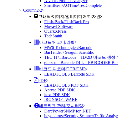
Aivosto/Product Analyzer
SmartBear/AQTime/TestComplete
Column2-2
그래픽/이미지/멀티미디어/디자인
Flash-Back/FlashBack Pro
Movavi Software
QuarkXPress
TechSmith
바코드/인코더/라벨
MW6 Technologies/Barcode
BarTender / Seagull Scientific
TEC-IT/TBarCode – 1D/2D 바코드 생성
e-bizco – Barcode DLL – EBI/CODER Bar
바코드 디코더/OCR/OMR
LEADTOOLS Barcode SDK
PDF
LEADTOOLS PDF SDK
Apryse PDF SDK
itext PDF SDK
IRONSOFTWARE
네트워크 관리/모니터링
Dart/PowerSNMP for .NET
beyondtrust/Security Scanner/Traffic Analyz